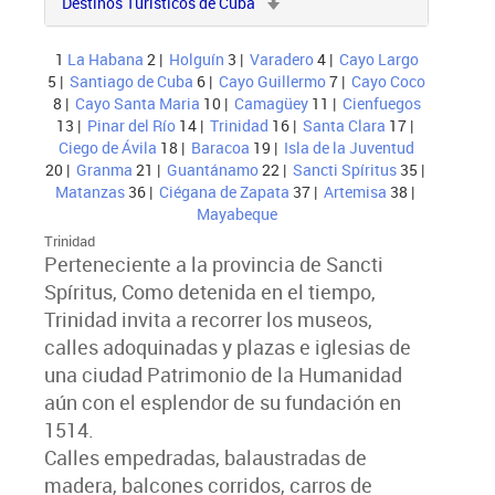
Destinos Turísticos de Cuba
1
La Habana
2 |
Holguín
3 |
Varadero
4 |
Cayo Largo
5 |
Santiago de Cuba
6 |
Cayo Guillermo
7 |
Cayo Coco
8 |
Cayo Santa Maria
10 |
Camagüey
11 |
Cienfuegos
13 |
Pinar del Río
14 |
Trinidad
16 |
Santa Clara
17 |
Ciego de Ávila
18 |
Baracoa
19 |
Isla de la Juventud
20 |
Granma
21 |
Guantánamo
22 |
Sancti Spíritus
35 |
Matanzas
36 |
Ciégana de Zapata
37 |
Artemisa
38 |
Mayabeque
Trinidad
Perteneciente a la provincia de Sancti
Spíritus, Como detenida en el tiempo,
Trinidad invita a recorrer los museos,
calles adoquinadas y plazas e iglesias de
una ciudad Patrimonio de la Humanidad
aún con el esplendor de su fundación en
1514.
Calles empedradas, balaustradas de
madera, balcones corridos, carros de